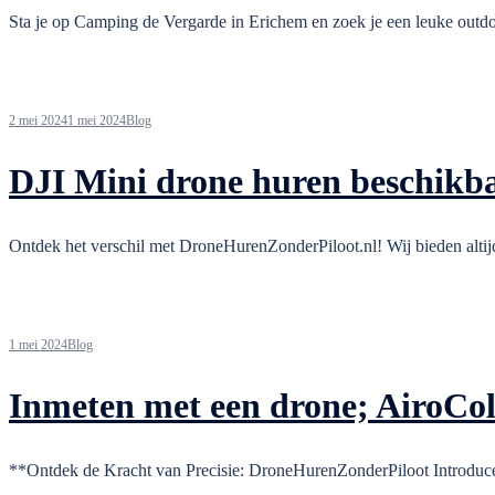
Sta je op Camping de Vergarde in Erichem en zoek je een leuke outdoo
2 mei 2024
1 mei 2024
Blog
DJI Mini drone huren beschikb
Ontdek het verschil met DroneHurenZonderPiloot.nl! Wij bieden altij
1 mei 2024
Blog
Inmeten met een drone; AiroCol
**Ontdek de Kracht van Precisie: DroneHurenZonderPiloot Introduce